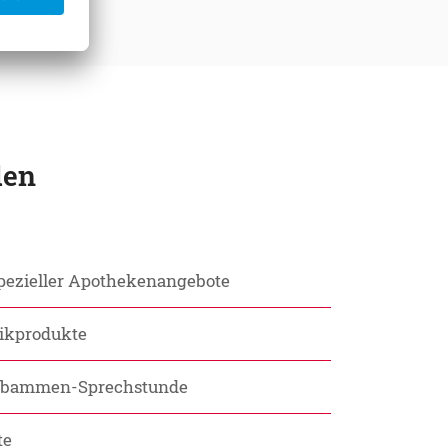
den
spezieller Apothekenangebote
tikprodukte
Hebammen-Sprechstunde
te