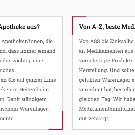
 Apotheke aus?
Von A-Z, beste Medi
e Apotheker/innen, die
Von ASS bis Zinksalbe.
nd, dass immer jemand
an Medikamenten aus 
nder wichtig, eine
vorgefertigte Produkte
eiches
Herstellung. Und sollt
en Sie auf ganzer Linie
gefüllten Warenlager e
eken in Heitersheim
verordnet hat, bestelle
ren. Dank ständigem
gleichen Tag. Wir habe
ischem Warenlager,
Medikamenteninformati
mente.
gut versorgt.