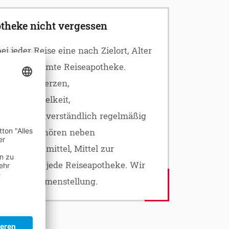
otheke nicht vergessen
 jeder Reise eine nach Zielort, Alter
d abgestimmte Reiseapotheke.
eber, Schmerzen,
, Reiseübelkeit,
 wie selbstverständlich regelmäßig
amente gehören neben
nenschutzmittel, Mittel zur
flaster in jede Reiseapotheke. Wir
i der Zusammenstellung.