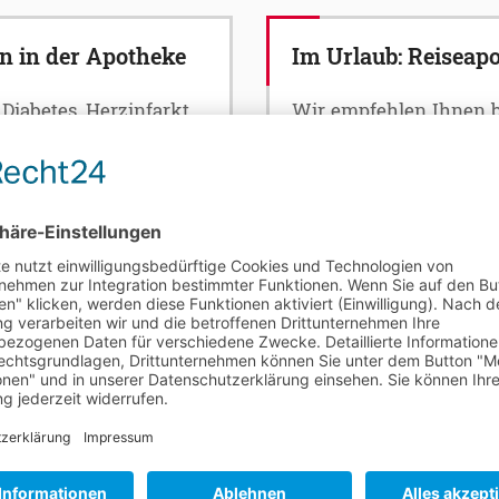
n in der Apotheke
Im Urlaub: Reiseap
iabetes, Herzinfarkt
Wir empfehlen Ihnen bei
wichtige Vitalwerte
und Gesundheitszustan
en. Erste
Medikamente gegen Fi
ruck- und
Magendarmbeschwerden
r Apotheke. Wir
Erkältungskrankheiten,
ruck und beraten Sie
einzunehmende Medik
kmessgerätes.
Fieberthermometer, Son
 in unserer Apotheke
Wunddesinfektion und P
helfen Ihnen gerne be